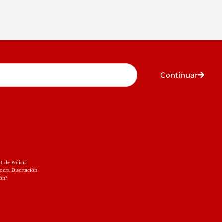
Continuar
I de Policía
mera Disertación
ión?