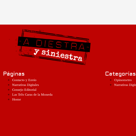
Páginas
Categorías
Contacto y Envío
Opinometro
Narrativas Digitales
Narrativas Digit
Consejo Editorial
Las Tr3s Caras de la Moneda
Home