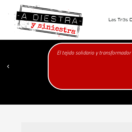
Las Tr3s 
ente, amante de la vida y la naturaleza, no será
As