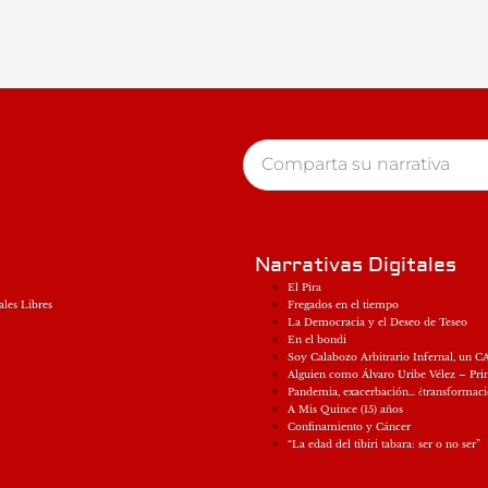
Narrativas Digitales
El Pira
ales Libres
Fregados en el tiempo
La Democracia y el Deseo de Teseo
En el bondi
Soy Calabozo Arbitrario Infernal, un CA
Alguien como Álvaro Uribe Vélez – Pri
Pandemia, exacerbación… ¿transformac
A Mis Quince (15) años
Confinamiento y Cáncer
“La edad del tibiri tabara: ser o no ser”