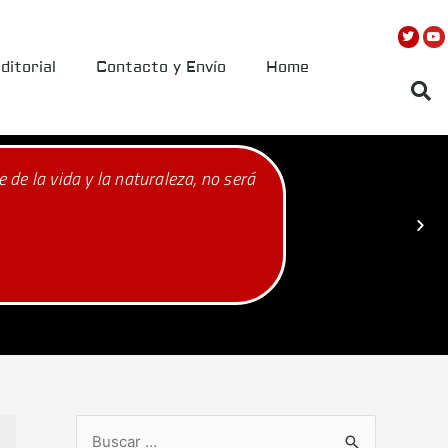
ditorial
Contacto y Envío
Home
ol territorial. ¿Está el estado colombiano en control de su ter
pertenece Nariño?
Andrés Medina
Editor