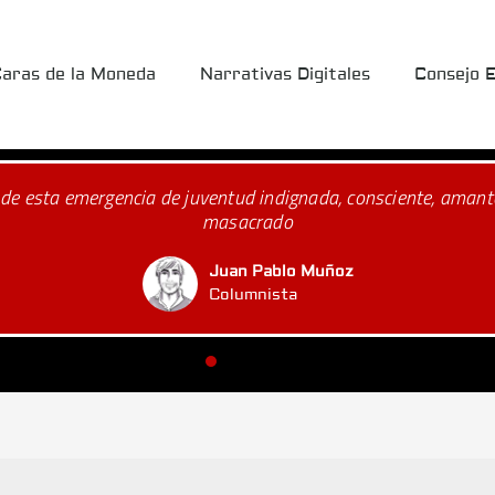
Caras de la Moneda
Narrativas Digitales
Consejo E
esinato de 18 jóvenes en medio del absurdo y la falta de contr
a quién le 