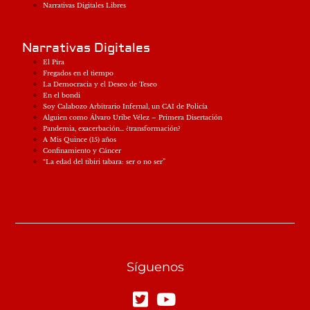
Narrativas Digitales Libres
Narrativas Digitales
El Pira
Fregados en el tiempo
La Democracia y el Deseo de Teseo
En el bondi
Soy Calabozo Arbitrario Infernal, un CAI de Policía
Alguien como Álvaro Uribe Vélez – Primera Disertación
Pandemia, exacerbación… ¿transformación?
A Mis Quince (15) años
Confinamiento y Cáncer
“La edad del tibiri tabara: ser o no ser”
Síguenos