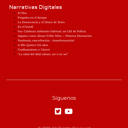
Narrativas Digitales
El Pira
Fregados en el tiempo
La Democracia y el Deseo de Teseo
En el bondi
Soy Calabozo Arbitrario Infernal, un CAI de Policía
Alguien como Álvaro Uribe Vélez – Primera Disertación
Pandemia, exacerbación… ¿transformación?
A Mis Quince (15) años
Confinamiento y Cáncer
“La edad del tibiri tabara: ser o no ser”
Síguenos